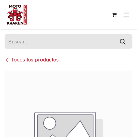
Ir al contenido
Todos los productos