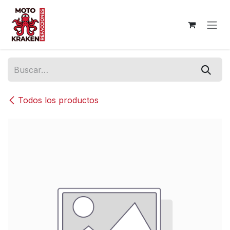
Ir al contenido
Todos los productos