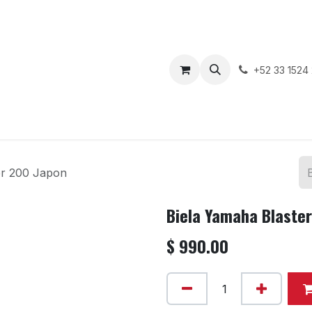
enda
Motos en Venta
Blog
Contáctenos
+52 33 1524
er 200 Japon
Biela Yamaha Blaste
$
990.00