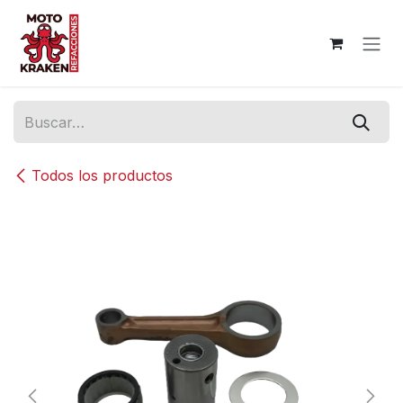
Ir al contenido
Todos los productos