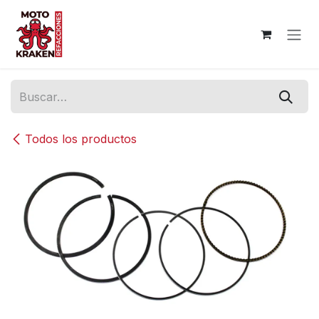
Ir al contenido
Todos los productos