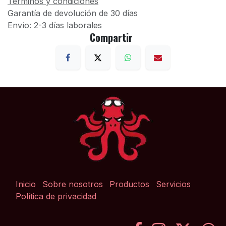
Términos y condiciones
Garantía de devolución de 30 días
Envío: 2-3 días laborales
Compartir
Inicio
Sobre nosotros
Productos
Servicios
Política de privacidad