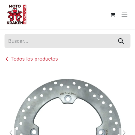
Ir al contenido
Todos los productos