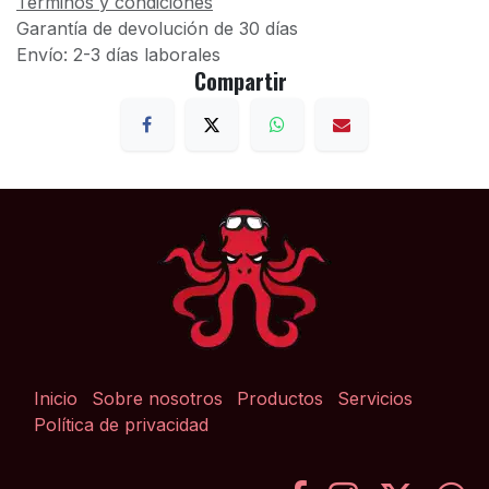
Términos y condiciones
Garantía de devolución de 30 días
Envío: 2-3 días laborales
Compartir
Inicio
Sobre nosotros
Productos
Servicios
Política de privacidad