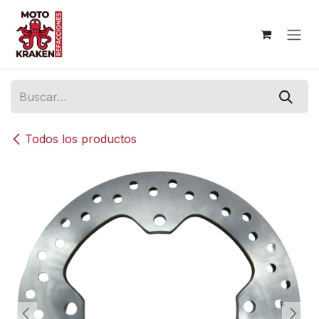
Ir al contenido
Todos los productos