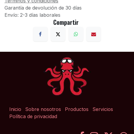
Términos y condiciones
Garantía de devolución de 30 días
Envío: 2-3 días laborales
Compartir
Inicio
Sobre nosotros
Productos
Servicios
Política de privacidad