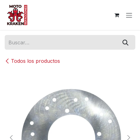
Ir al contenido
Todos los productos