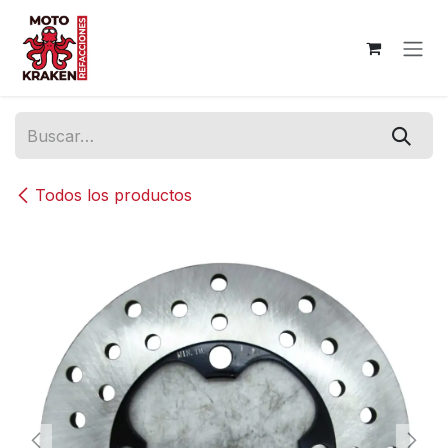
Ir al contenido
Todos los productos