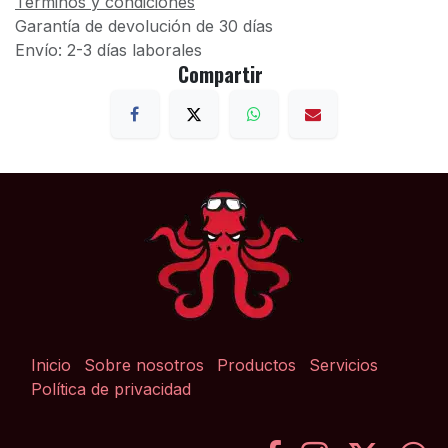
Términos y condiciones
Garantía de devolución de 30 días
Envío: 2-3 días laborales
Compartir
Inicio
Sobre nosotros
Productos
Servicios
Política de privacidad