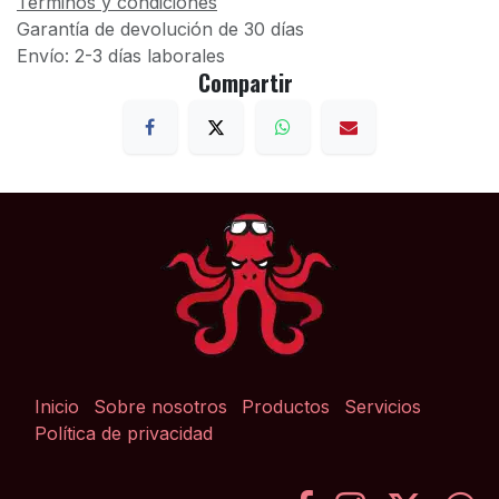
Términos y condiciones
Garantía de devolución de 30 días
Envío: 2-3 días laborales
Compartir
Inicio
Sobre nosotros
Productos
Servicios
Política de privacidad