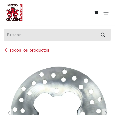
Ir al contenido
Todos los productos