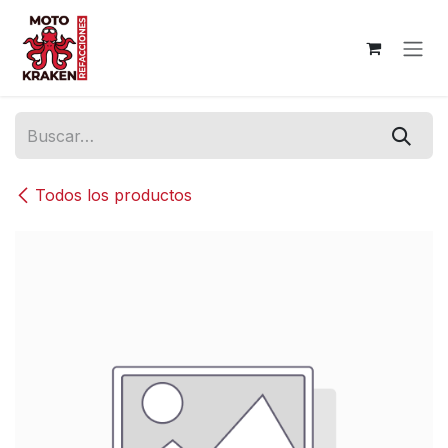
Ir al contenido
Todos los productos