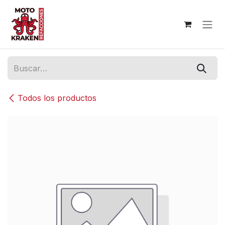
Ir al contenido
Todos los productos