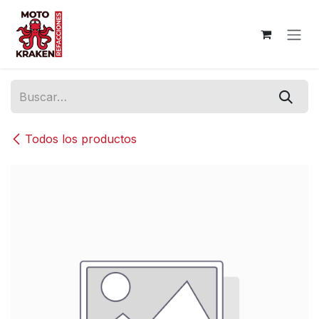
Ir al contenido
Todos los productos