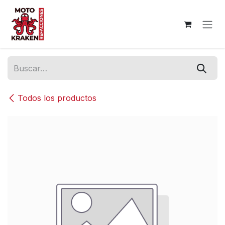
Ir al contenido
Todos los productos