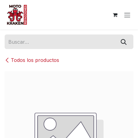
Ir al contenido
Todos los productos