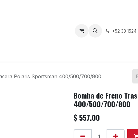
enda
Motos en Venta
Blog
Contáctenos
+52 33 1524
asera Polaris Sportsman 400/500/700/800
Bomba de Freno Tras
400/500/700/800
$
557.00