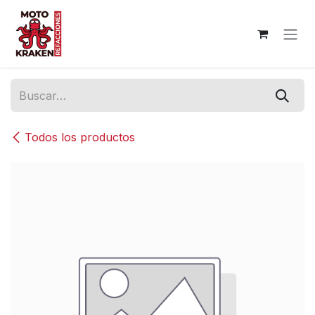
Ir al contenido
Todos los productos