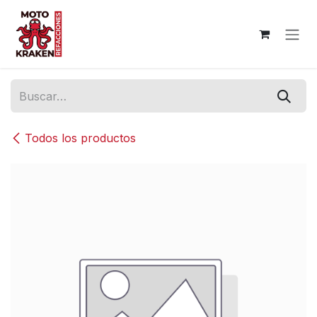
Ir al contenido
Todos los productos