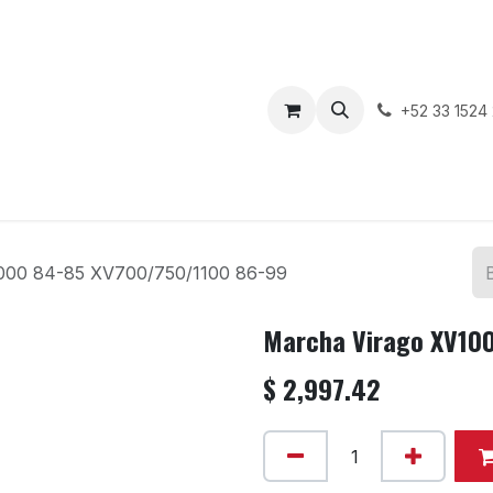
enda
Motos en Venta
Blog
Contáctenos
+52 33 1524
000 84-85 XV700/750/1100 86-99
Marcha Virago XV10
$
2,997.42