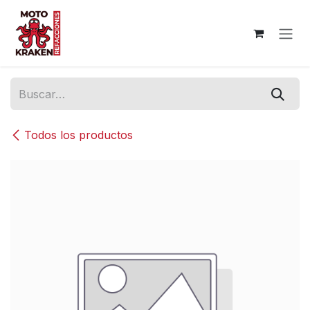
Ir al contenido
Todos los productos