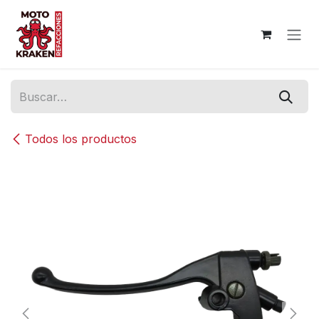
Ir al contenido
Todos los productos