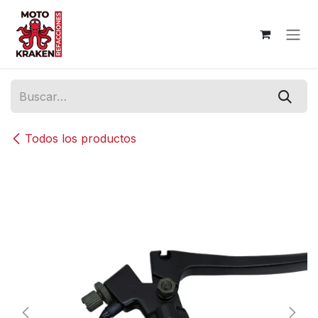
Ir al contenido
Todos los productos