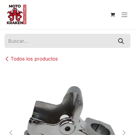
Ir al contenido
Todos los productos