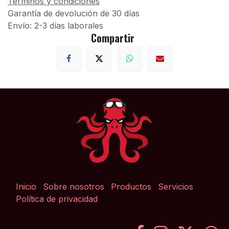
Términos y condiciones
Garantía de devolución de 30 días
Envío: 2-3 días laborales
Compartir
Inicio
Sobre nosotros
Productos
Servicios
Política de privacidad