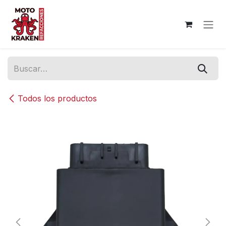
Ir al contenido
Todos los productos