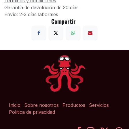
Términos y condiciones
Garantía de devolución de 30 días
Envío: 2-3 días laborales
Compartir
Inicio
Sobre nosotros
Productos
Servicios
Política de privacidad