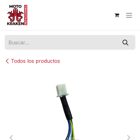
Ir al contenido
Todos los productos