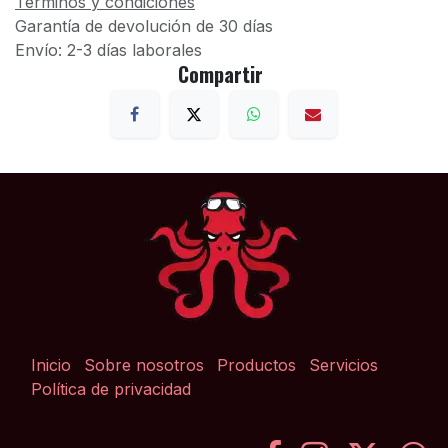
Términos y condiciones
Garantía de devolución de 30 días
Envío: 2-3 días laborales
Compartir
Inicio
Sobre nosotros
Productos
Servicios
Política de privacidad