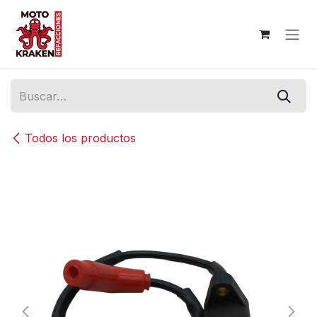
Ir al contenido
Todos los productos