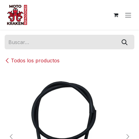
Ir al contenido
Todos los productos