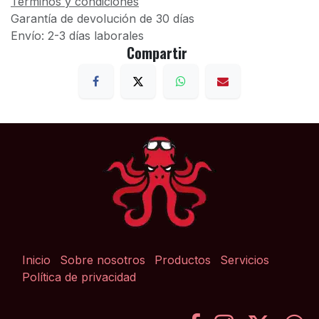
Términos y condiciones
Garantía de devolución de 30 días
Envío: 2-3 días laborales
Compartir
Inicio
Sobre nosotros
Productos
Servicios
Política de privacidad