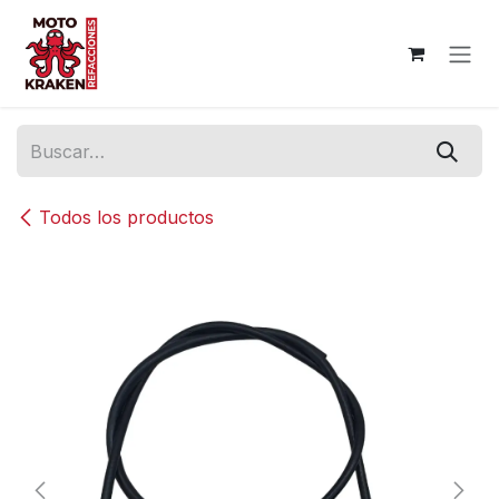
Ir al contenido
Todos los productos