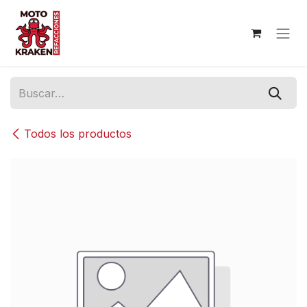
Ir al contenido
Todos los productos