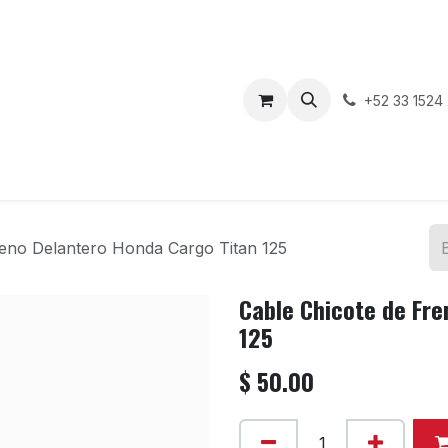
enda
Motos en Venta
Blog
Contáctenos
+52 33 1524
reno Delantero Honda Cargo Titan 125
Cable Chicote de Fre
125
$
50.00