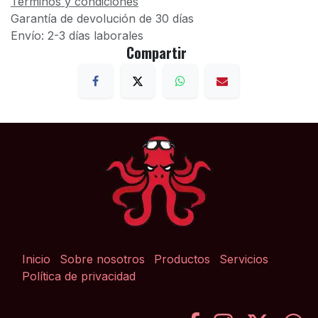
Términos y condiciones
Garantía de devolución de 30 días
Envío: 2-3 días laborales
Compartir
Inicio
Sobre nosotros
Productos
Servicios
Política de privacidad