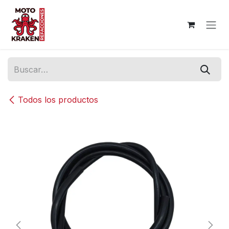
Ir al contenido
Todos los productos