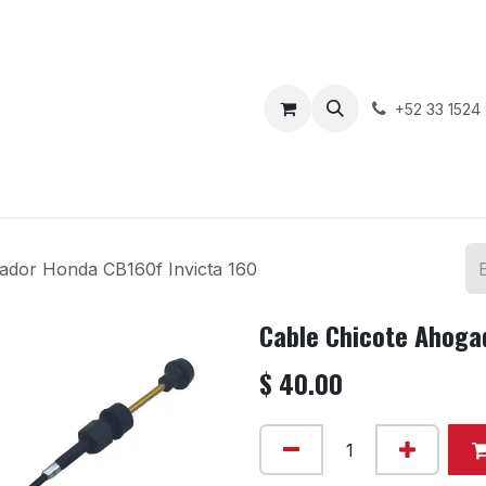
enda
Motos en Venta
Blog
Contáctenos
+52 33 1524
ador Honda CB160f Invicta 160
Cable Chicote Ahoga
$
40.00