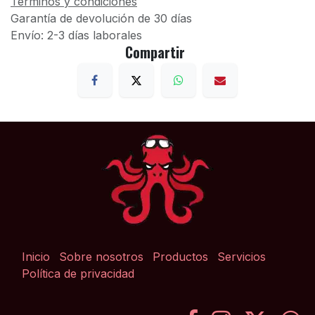
Términos y condiciones
Garantía de devolución de 30 días
Envío: 2-3 días laborales
Compartir
Inicio
Sobre nosotros
Productos
Servicios
Política de privacidad