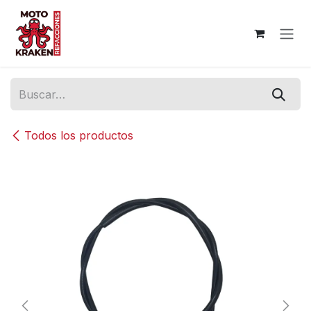
Ir al contenido
Todos los productos