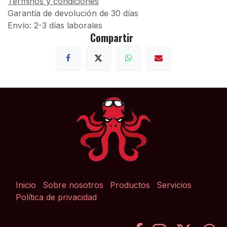
Términos y condiciones
Garantía de devolución de 30 días
Envío: 2-3 días laborales
Compartir
Inicio
Sobre nosotros
Productos
Servicios
Política de privacidad