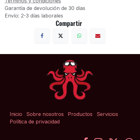
Términos y condiciones
Garantía de devolución de 30 días
Envío: 2-3 días laborales
Compartir
Inicio
Sobre nosotros
Productos
Servicios
Política de privacidad