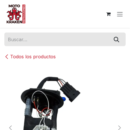
Ir al contenido
Todos los productos