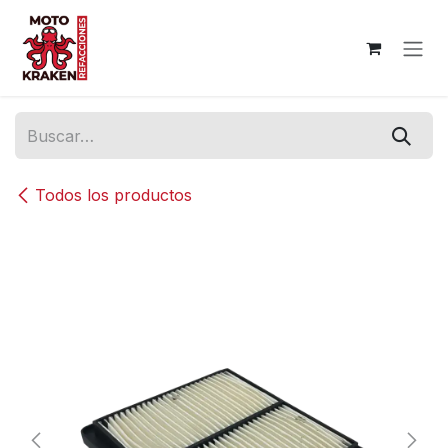
Ir al contenido
Todos los productos