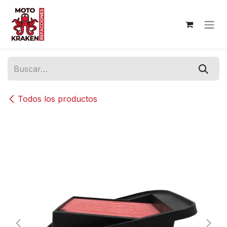
Ir al contenido
Todos los productos