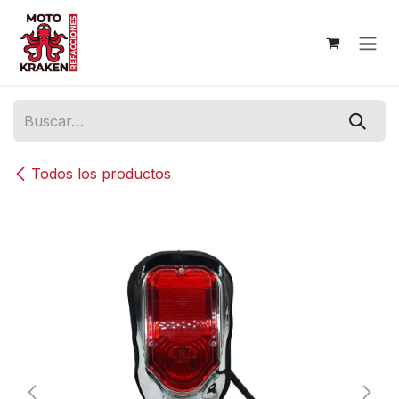
Ir al contenido
Todos los productos