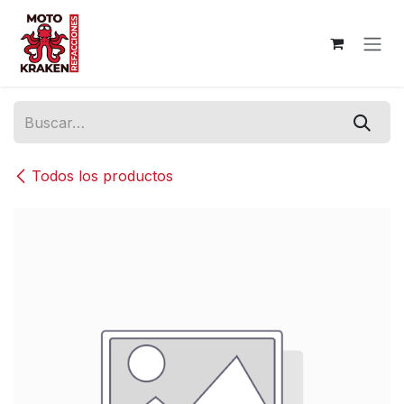
Ir al contenido
Todos los productos