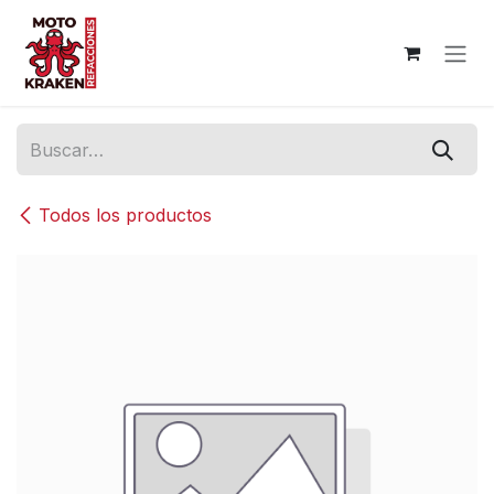
Ir al contenido
Todos los productos