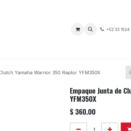
enda
Motos en Venta
Blog
Contáctenos
+52 33 1524
Clutch Yamaha Warrior 350 Raptor YFM350X
Empaque Junta de Cl
YFM350X
$
360.00