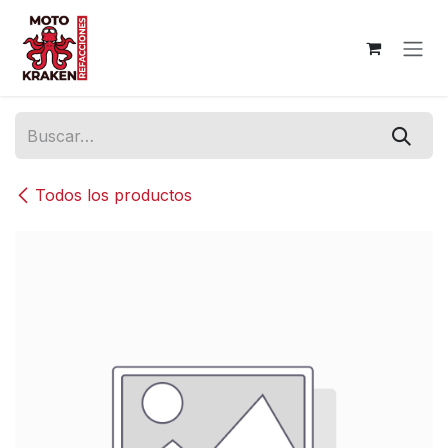
Ir al contenido
Todos los productos