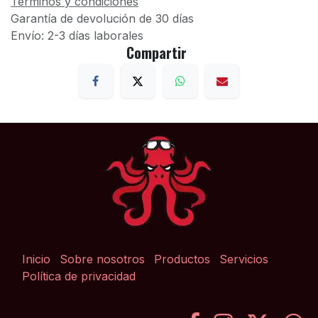
Términos y condiciones
Garantía de devolución de 30 días
Envío: 2-3 días laborales
Compartir
Inicio
Sobre nosotros
Productos
Servicios
Política de privacidad