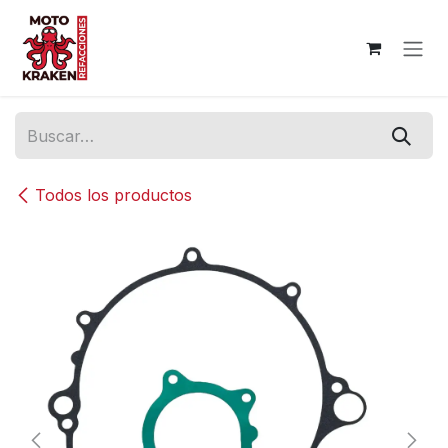
Ir al contenido
Todos los productos