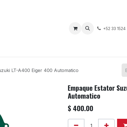
enda
Motos en Venta
Blog
Contáctenos
+52 33 1524
zuki LT-A400 Eiger 400 Automatico
Empaque Estator Suz
Automatico
$
400.00