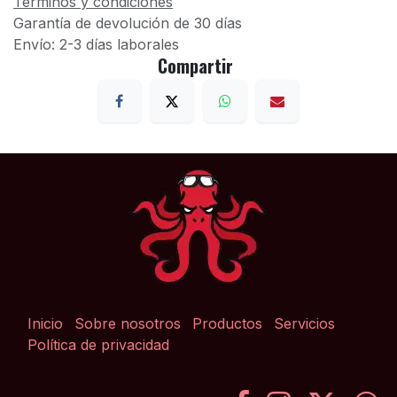
Términos y condiciones
Garantía de devolución de 30 días
Envío: 2-3 días laborales
Compartir
Inicio
Sobre nosotros
Productos
Servicios
Política de privacidad