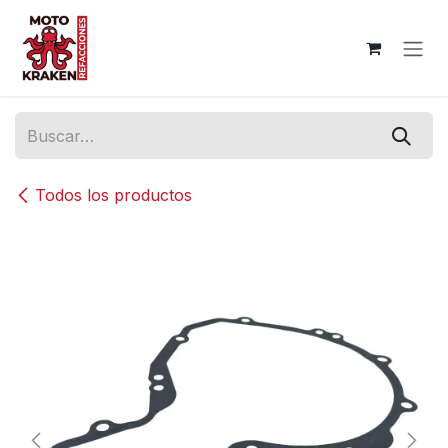
Ir al contenido
Todos los productos