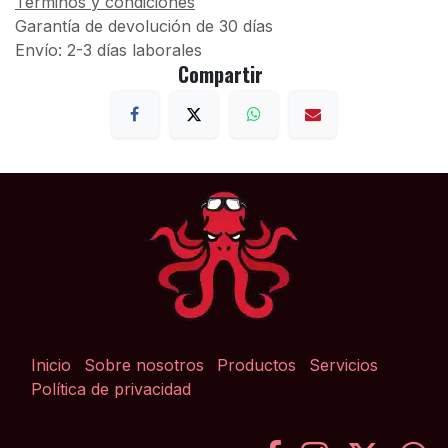
Términos y condiciones
Garantía de devolución de 30 días
Envío: 2-3 días laborales
Compartir
Inicio
Sobre nosotros
Productos
Servicios
Política de privacidad