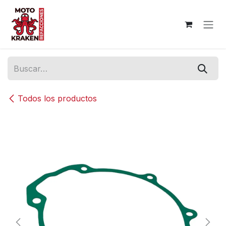
Ir al contenido
Todos los productos