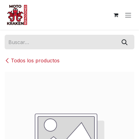
Ir al contenido
Todos los productos