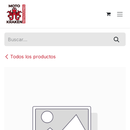
Ir al contenido
Todos los productos