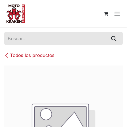
Ir al contenido
Todos los productos